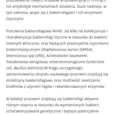
poszukiwania nowych środków antybakteryjnych, o innych
niż antybiotyki mechanizmach działania. Duże nadzieje, w
tym zakresie, wiąże się z bakteriofagami i ich enzymami
litycznymi.
Pracownia bakteriofagowa WIHiE od kilku lat kolekcjonuje i
charakteryzuje bakteriofagi lityczne w stosunku do bakterii
istotnych klinicznie, oraz będących potencjalnie czynnikami
bioterrorystycznymi (
Staphylococcus aureus
[MRSA],
Enterococcus
spp.[VRE],
Acinetobacter baumannii
,
Pseudomonas aeruginosa
, enterohemoragiczne
Escherichia
coli
,
Bacillus anthracis
).W kręgu szczególnego
zainteresowania zespołu naukowego pracowni znajdują się
endolizyny bakteriofagowe, oraz możliwość zwalczania
biofilmów z użyciem fagów i rekombinowanych enzymów.
W kolekcji pracowni znajdują się bakteriofagi aktywne
różnym stopniu w stosunku do wymienionych bakterii,
scharakteryzowane genetycznie i będące potencjalnie