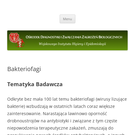
Ośrodek Diagnostyki i Zwalczania
ODIZZB
Przejdź
Zagrożeń Biologicznych
Menu
do
treści
Bakteriofagi
Tematyka Badawcza
Odkryte bez mała 100 lat temu bakteriofagi (wirusy lizujące
bakterie) wzbudzają w ostatnich latach coraz większe
zainteresowanie. Narastająca lawinowo oporność
drobnoustrojów na antybiotyki i związane z tym częste
niepowodzenia terapeutyczne zakażeń, zmuszają do