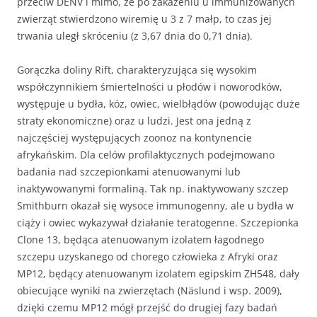
przeciw DENV i mimo, że po zakażeniu u immunizowanych
zwierząt stwierdzono wiremię u 3 z 7 małp, to czas jej
trwania uległ skróceniu (z 3,67 dnia do 0,71 dnia).
Gorączka doliny Rift, charakteryzująca się wysokim
współczynnikiem śmiertelności u płodów i noworodków,
występuje u bydła, kóz, owiec, wielbłądów (powodując duże
straty ekonomiczne) oraz u ludzi. Jest ona jedną z
najczęściej występujących zoonoz na kontynencie
afrykańskim. Dla celów profilaktycznych podejmowano
badania nad szczepionkami atenuowanymi lub
inaktywowanymi formaliną. Tak np. inaktywowany szczep
Smithburn okazał się wysoce immunogenny, ale u bydła w
ciąży i owiec wykazywał działanie teratogenne. Szczepionka
Clone 13, będąca atenuowanym izolatem łagodnego
szczepu uzyskanego od chorego człowieka z Afryki oraz
MP12, będący atenuowanym izolatem egipskim ZH548, dały
obiecujące wyniki na zwierzętach (Näslund i wsp. 2009),
dzięki czemu MP12 mógł przejść do drugiej fazy badań