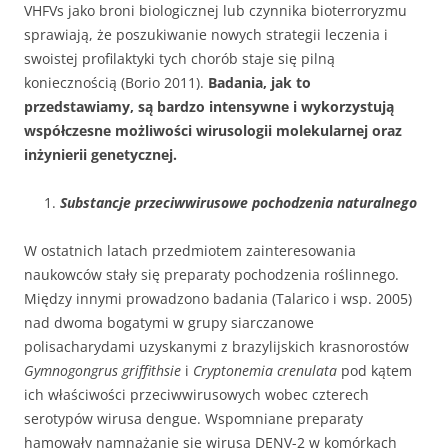
VHFVs jako broni biologicznej lub czynnika bioterroryzmu
sprawiają, że poszukiwanie nowych strategii leczenia i
swoistej profilaktyki tych chorób staje się pilną
koniecznością (Borio 2011).
Badania, jak to
przedstawiamy, są bardzo intensywne i wykorzystują
współczesne możliwości wirusologii molekularnej oraz
inżynierii genetycznej.
Substancje przeciwwirusowe pochodzenia naturalnego
W ostatnich latach przedmiotem zainteresowania
naukowców stały się preparaty pochodzenia roślinnego.
Między innymi prowadzono badania (Talarico i wsp. 2005)
nad dwoma bogatymi w grupy siarczanowe
polisacharydami uzyskanymi z brazylijskich krasnorostów
Gymnogongrus griffithsie
i
Cryptonemia crenulata
pod kątem
ich właściwości przeciwwirusowych wobec czterech
serotypów wirusa dengue. Wspomniane preparaty
hamowały namnażanie się wirusa DENV-2 w komórkach