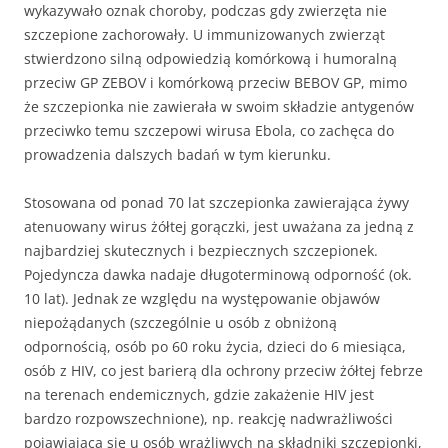
wykazywało oznak choroby, podczas gdy zwierzęta nie
szczepione zachorowały. U immunizowanych zwierząt
stwierdzono silną odpowiedzią komórkową i humoralną
przeciw GP ZEBOV i komórkową przeciw BEBOV GP, mimo
że szczepionka nie zawierała w swoim składzie antygenów
przeciwko temu szczepowi wirusa Ebola, co zachęca do
prowadzenia dalszych badań w tym kierunku.
Stosowana od ponad 70 lat szczepionka zawierająca żywy
atenuowany wirus żółtej gorączki, jest uważana za jedną z
najbardziej skutecznych i bezpiecznych szczepionek.
Pojedyncza dawka nadaje długoterminową odporność (ok.
10 lat). Jednak ze względu na występowanie objawów
niepożądanych (szczególnie u osób z obniżoną
odpornością, osób po 60 roku życia, dzieci do 6 miesiąca,
osób z HIV, co jest barierą dla ochrony przeciw żółtej febrze
na terenach endemicznych, gdzie zakażenie HIV jest
bardzo rozpowszechnione), np. reakcję nadwrażliwości
pojawiająca się u osób wrażliwych na składniki szczepionki,