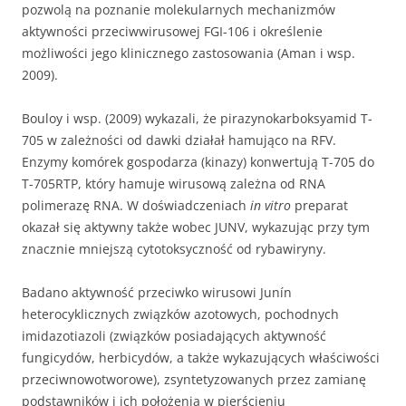
pozwolą na poznanie molekularnych mechanizmów
aktywności przeciwwirusowej FGI-106 i określenie
możliwości jego klinicznego zastosowania (Aman i wsp.
2009).
Bouloy i wsp. (2009) wykazali, że pirazynokarboksyamid T-
705 w zależności od dawki działał hamująco na RFV.
Enzymy komórek gospodarza (kinazy) konwertują T-705 do
T-705RTP, który hamuje wirusową zależna od RNA
polimerazę RNA. W doświadczeniach
in vitro
preparat
okazał się aktywny także wobec JUNV, wykazując przy tym
znacznie mniejszą cytotoksyczność od rybawiryny.
Badano aktywność przeciwko wirusowi Junín
heterocyklicznych związków azotowych, pochodnych
imidazotiazoli (związków posiadających aktywność
fungicydów, herbicydów, a także wykazujących właściwości
przeciwnowotworowe), zsyntetyzowanych przez zamianę
podstawników i ich położenia w pierścieniu