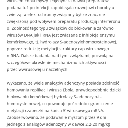
wirusem Ebola myszy. Pojedyncza dawka preparatów
podana tuż po infekcji zapobiegała rozwojowi choroby u
zwierząt a efekt ochronny związany był ze znacznie
zwiększoną pod wpływem preparatu produkcją interferonu
α. Zdolność tego typu związków do blokowania zarówno
wirusów DNA jak i RNA jest związana z inhibicją enzymu
komórkowego, tj. hydrolazy S-adenozylohomocysteinowej,
poprzez redukcję metylacji struktury cap wirusowego
mRNA. Dalsze badania nad tymi związkami, pozwolą na
szczegółowe określenie mechanizmu ich aktywności
przeciwwirusowej u naczelnych.
Wykazano, że wiele analogów adenozyny posiada zdolność
hamowania replikacji wirusa Ebola, prawdopodobnie dzięki
blokowaniu komórkowej hydrolazy S-adenozylo-L-
homocysteinowej, co powoduje pośrednio ograniczenie
metylacji czapeczki na końcu 5’ wirusowego mRNA.
Zaobserwowano, że podawanie myszom przez 9 dni
jednego z analogów adenozyny w dawce 2,2-20 mg/kg