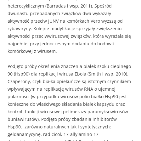
heterocyklicznym (Barradas i wsp. 2011). Spośród
dwunastu przebadanych związków dwa wykazały
aktywność przeciw JUNV na komórkach Vero wyższą od
rybawiryny. Kolejne modyfikacje sprzyjały zwiększeniu
aktywności przeciwwirusowej związków, która wyrażała się
najpełniej przy jednoczesnym dodaniu do hodowli
komórkowej z wirusem.
Podjęto próby określenia znaczenia białek szoku cieplnego
90 (Hsp90) dla replikacji wirusa Ebola (Smith i wsp. 2010).
Czaperony, czyli białka opiekuńcze są istotnym czynnikiem
wpływającym na replikację wirusów RNA o ujemnej
polarności (w przypadku wirusów polio białko Hsp90 jest
konieczne do właściwego składania białek kapsydu oraz
kontroli funkcji wirusowej polimerazy paramyksowirusów i
buniawirusów). Podjęto próby zbadania inhibitorów
Hsp90, zarówno naturalnych jak i syntetycznych:
geldanamycynę, radicicol, 17-allylamino-17-