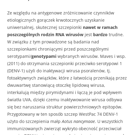
Ze względu na antygenowe zróżnicowanie czynników
etiologicznych gorączek krwotocznych uzyskanie
uniwersalnej, skutecznej szczepionki
nawet w ramach
poszczególnych rodzin RNA wirusów
jest
bardzo
trudne.
W związku z tym prowadzone są badania nad
szczepionkami chroniącymi przed poszczególnymi
serotypami/
genotypami
wybranych wirusów. Maves i wsp.
(2011) do otrzymania szczepionki przeciwko serotypowi 1
(DENV-1) użyli do inaktywacji wirusa psoralenów, tj.
fotoaktywnych związków, które z łatwością przenikają przez
dwuwartwę stanowiącą otoczkę lipidową wirusa,
interkalują między pirymidynami i łączą je pod wpływem
światła UVA, dzięki czemu inaktywowanie wirusa odbywa
się bez naruszania struktur powierzchniowych epitopów.
Przygotowany w ten sposób szczep WestPac 74 DENV-1
użyto do szczepienia małp
Aotus nancymaae
. U wszystkich
immunizowanych zwierząt wykryto obecność przeciwciał