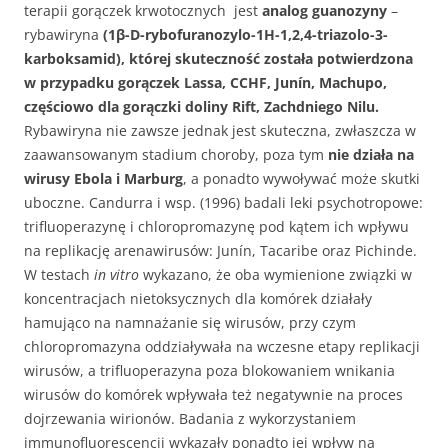
terapii gorączek krwotocznych jest
analog guanozyny
–
rybawiryna
(1β-D-rybofuranozylo-1H-1,2,4-triazolo-3-
karboksamid), której skuteczność została potwierdzona
w przypadku gorączek Lassa, CCHF, Junín, Machupo,
częściowo dla gorączki doliny Rift, Zachdniego Nilu.
Rybawiryna nie zawsze jednak jest skuteczna, zwłaszcza w
zaawansowanym stadium choroby, poza tym
nie działa na
wirusy Ebola i Marburg
, a ponadto wywoływać może skutki
uboczne. Candurra i wsp. (1996) badali leki psychotropowe:
trifluoperazynę i chloropromazynę pod kątem ich wpływu
na replikację arenawirusów: Junín, Tacaribe oraz Pichinde.
W testach
in vitro
wykazano, że oba wymienione związki w
koncentracjach nietoksycznych dla komórek działały
hamująco na namnażanie się wirusów, przy czym
chloropromazyna oddziaływała na wczesne etapy replikacji
wirusów, a trifluoperazyna poza blokowaniem wnikania
wirusów do komórek wpływała też negatywnie na proces
dojrzewania wirionów. Badania z wykorzystaniem
immunofluorescencji wykazały ponadto jej wpływ na