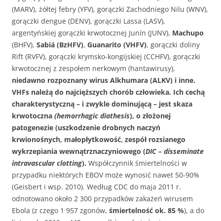
(MARV), żółtej febry (YFV), gorączki Zachodniego Nilu (WNV),
gorączki dengue (DENV), gorączki Lassa (LASV),
argentyńskiej gorączki krwotocznej Junín (JUNV),
Machupo
(BHFV),
Sabiá (BzHFV)
,
Guanarito (VHFV)
, gorączki doliny
Rift (RVFV), gorączki krymsko-kongijskiej (CCHFV), gorączki
krwotocznej z zespołem nerkowym (hantawirusy),
niedawno rozpoznany wirus Alkhumara (ALKV) i inne.
VHFs należą do najcięższych chorób człowieka. Ich cechą
charakterystyczną – i zwykle dominującą – jest skaza
krwotoczna
(hemorrhagic diathesis
), o złożonej
patogenezie (uszkodzenie drobnych naczyń
krwionośnych, małopłytkowość, zespół rozsianego
wykrzepiania wewnątrznaczyniowego (
DIC – disseminate
intravascular clotting
).
Współczynnik śmiertelności w
przypadku niektórych EBOV może wynosić nawet 50-90%
(Geisbert i wsp. 2010). Według CDC do maja 2011 r.
odnotowano około 2 300 przypadków zakażeń wirusem
Ebola (z czego 1 957 zgonów,
śmiertelność ok. 85 %
), a do