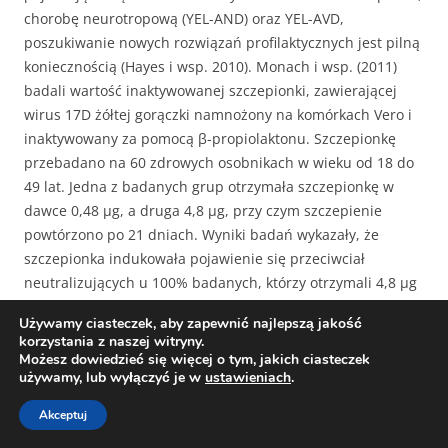
chorobę neurotropową (YEL-AND) oraz YEL-AVD,
poszukiwanie nowych rozwiązań profilaktycznych jest pilną
koniecznością (Hayes i wsp. 2010). Monach i wsp. (2011)
badali wartość inaktywowanej szczepionki, zawierającej
wirus 17D żółtej gorączki namnożony na komórkach Vero i
inaktywowany za pomocą β-propiolaktonu. Szczepionkę
przebadano na 60 zdrowych osobnikach w wieku od 18 do
49 lat. Jedna z badanych grup otrzymała szczepionkę w
dawce 0,48 μg, a druga 4,8 μg, przy czym szczepienie
powtórzono po 21 dniach. Wyniki badań wykazały, że
szczepionka indukowała pojawienie się przeciwciał
neutralizujących u 100% badanych, którzy otrzymali 4,8 μg
antygenu w każdym wstrzyknięciu i 88% u pacjentów
Używamy ciasteczek, aby zapewnić najlepszą jakość
otrzymujących 0,48 μg antygenu w każdym wstrzyknięciu.
korzystania z naszej witryny.
W obu badanych grupach wystąpiły trzy zdarzenia
Możesz dowiedzieć się więcej o tym, jakich ciasteczek
używamy, lub wyłączyć je w
ustawieniach
.
niepożądane, tj. łagodny ból, tkliwość i świąd w miejscu
wstrzyknięcia, a jeden przypadek pokrzywki odnotowano w
Akceptuj
trzecim dniu po drugiej dawce 4,8 μg. Powyższe wyniki