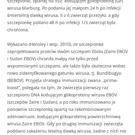
szczepionki, opartej na VSV, kodującym glikoproteinę (GP)
wirusa Marburg. Po podaniu jej małpom 24 h po infekcji
śmiertelną dawką wirusa, 5 z 6 zwierząt przeżyło, a gdy
szczepionkę podano 48 h po infekcji 1/3 zwierząt była
chroniona.
Wykazano (Hensley i wsp. 2010), że szczepionka
zaprojektowana przeciw dwóm szczepom Ebola (Zaire EBOV
i Sudan EBOV) chroniła małpy nie tylko przed
wspomnianymi szczepami, ale także była skuteczna wobec
nowo zidentyfikowanego gatunku wirusa, tj. Bundibugyo
(BEBOV). Przyjęta strategia immunizacji zwana ,,prime-
boost”, polegała na tym, że zwierzęta pierwszy raz
szczepiono DNA kodującym glikoproteiny wirusa EBOV
(szczepów Zaire i Sudan), a po roku immunizowano je
ponownie szczepionką opartą na rekombinowanym
adenowirusie, kodującym glikoproteinę powierzchniową
wirusa Zaire EBOV. Gdy po drugiej immunizacji zwierzęta
poddano zakażeniu letalną dawką wirusa, żadne z nich nie