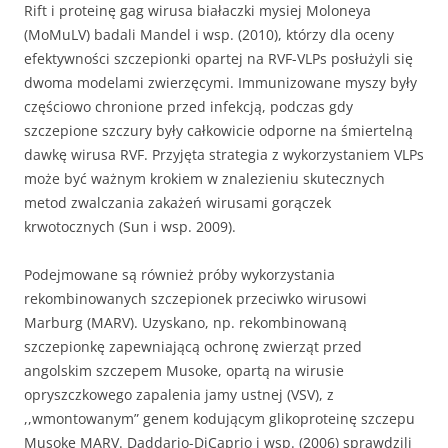
Rift i proteinę gag wirusa białaczki mysiej Moloneya
(MoMuLV) badali Mandel i wsp. (2010), którzy dla oceny
efektywności szczepionki opartej na RVF-VLPs posłużyli się
dwoma modelami zwierzęcymi. Immunizowane myszy były
częściowo chronione przed infekcją, podczas gdy
szczepione szczury były całkowicie odporne na śmiertelną
dawkę wirusa RVF. Przyjęta strategia z wykorzystaniem VLPs
może być ważnym krokiem w znalezieniu skutecznych
metod zwalczania zakażeń wirusami gorączek
krwotocznych (Sun i wsp. 2009).
Podejmowane są również próby wykorzystania
rekombinowanych szczepionek przeciwko wirusowi
Marburg (MARV). Uzyskano, np. rekombinowaną
szczepionkę zapewniającą ochronę zwierząt przed
angolskim szczepem Musoke, opartą na wirusie
opryszczkowego zapalenia jamy ustnej (VSV), z
,,wmontowanym” genem kodującym glikoproteinę szczepu
Musoke MARV. Daddario-DiCaprio i wsp. (2006) sprawdzili