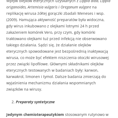
Wpływ olejków eterycznych uzyskanych z
Lippia alba, Lippia
origanoides, Artemisia vulgaris i Oreganum vulgare
na
replikację wirusa żółtej gorączki zbadali Meneses i wsp.
(2009). Hamująca aktywność preparatów była widoczna,
gdy wirus inkubowano z olejkami lotnymi 24 h przed
zakażeniem komórek Vero, przy czym, gdy komórki
traktowano olejkami tuż przed infekcją nie obserwowano
takiego działania. Sądzi się, że działanie olejków
eterycznych spowodowane jest bezpośrednią inaktywacją
wirusa, co może być efektem niszczenia otoczki wirusowej
przez związki lipofilowe. Głównymi składnikami olejków
eterycznych testowanych w badaniach były: karwon,
karwakrol, limonen i tymol. Dalsze badania zmierzają do
wyjaśnienia mechanizmu działania wspomnianych
związków na wirusy.
Preparaty syntetyczne
Jedynym chemioterapeutykiem
stosowanym rutynowo w