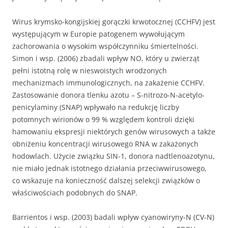
Wirus krymsko-kongijskiej gorączki krwotocznej (CCHFV) jest
występującym w Europie patogenem wywołującym
zachorowania o wysokim współczynniku śmiertelności.
Simon i wsp. (2006) zbadali wpływ NO, który u zwierząt
pełni istotną rolę w nieswoistych wrodzonych
mechanizmach immunologicznych, na zakażenie CCHFV.
Zastosowanie donora tlenku azotu – S-nitrozo-N-acetylo-
penicylaminy (SNAP) wpływało na redukcję liczby
potomnych wirionów o 99 % względem kontroli dzięki
hamowaniu ekspresji niektórych genów wirusowych a także
obniżeniu koncentracji wirusowego RNA w zakażonych
hodowlach. Użycie związku SIN-1, donora nadtlenoazotynu,
nie miało jednak istotnego działania przeciwwirusowego,
co wskazuje na konieczność dalszej selekcji związków o
właściwościach podobnych do SNAP.
Barrientos i wsp. (2003) badali wpływ cyanowiryny-N (CV-N)