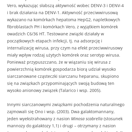
Vero, wykazując słabszą aktywność wobec DENV-3 i DENV-4
i brak działania na DENV-1. Aktywność przeciwwirusową
wykazano na komórkach hepatoma HepG2, napletkowych
fibroblastach PH i komórkach Vero, z wyjątkiem komórek
owadzich C6/36 HT. Testowane związki działały w
początkowych etapach infekcji, tj. na adsorpcję i
internalizację wirusa, przy czym na efekt przeciwwirusowy
miały wpływ rodzaj użytych komórek oraz serotyp wirusa.
Ponieważ przypuszczano, że w wiązaniu się wirusa z
powierzchnią komórek gospodarza biorą udział wysoko
siarczanowane cząsteczki siarczanu heparanu, skupiono
się na związkach przypominających swoją budową ten
wysoko anionowy związek (Talarico i wsp. 2005).
Innymi siarczanowymi związkami pochodzenia naturalnego
zajmowali się Ono i wsp. (2003). Dwa galaktomannany,
jeden wyekstrahowany z nasion
Minosa scabrella
(stosunek
mannozy do galaktozy 1,1) i drugi – otrzymany z nasion