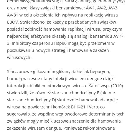
demetoksygeldanamycynę (17-AAG; analog geldanamycyny)
oraz nowej klasy związki benzamidowe: AV-1, AV-2, AV-3 i
AV-81 w celu określenia ich wpływu na replikację wirusa
EBOV. Stwierdzono, że każdy z przebadanych związków
posiadał zdolność hamowania replikacji wirusa, przy czym
najbardziej efektywne okazały się analogi benzamidu AV 1-
3. Inhibitory czaperonu Hsp90 mogą być przełomem w
poszukiwaniu nowych strategii hamowania zakażeń
wirusowych.
Siarczanowe glikozaminoglikany, takie jak heparyna,
hamują wczesne etapy infekcji wirusem dengue dzięki
interakcji z białkiem otoczkowym wirusa. Kato i wsp. (2010)
stwierdzili, że również siarczan chondroityny E (ale nie
siarczan chondroityny D) skutecznie hamował adsorpcję
wirusa na powierzchni komórek BHK-21 i Vero, co
sugerowało, że wspólne węglowodorowe determinanty tych
związków mogły mieć kluczowe znaczenie dla hamowania
zakażenia wirusem dengue. Ponieważ rekombinowane