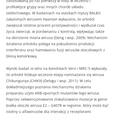
zastosowaną po raz pierwszy w Rosji w leczeniu i
profilaktyce grypy oraz innych chorób układu
oddechowego. W badaniach na oseskach myszy BALB/c
zakażonych wirusem Haantan wykazano, że arbidol
zwiększał istotnie procent przeżywalności i wydłużał czas
życia zwierząt, w porównaniu z kontrolą, wpływając także
na obniżenie miana wirusa (Deng i wsp. 2009). Mechanizm
działania arbidolu polega na pobudzeniu produkcji
interferonu oraz hamowaniu fuzji wirusów otoczkowych z
błoną komórkową.
Wyniki badań
in vitro
na komórkach Vero i MRC-5 wykazały,
że arbidol blokuje wczesne etapy namnażania się wirusa
Chikungunya (CHIKV) (Delogu i wsp. 2011). W celu
dokładniejszego poznania mechanizmu działania
preparatu użyto ARB-opornych mutantów tego wirusa.
Poprzez sekwencjonowanie zlokalizowano mutacje w genie
białka otoczki wirusa E2 – G407R w regionie, który może być
istotny u alfawirusów dla interakcji z receptorami