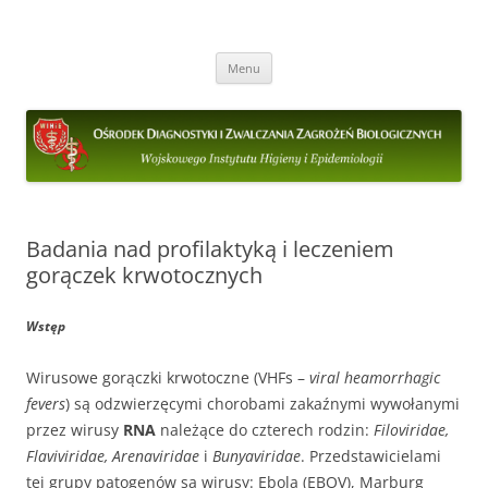
Ośrodek Diagnostyki i Zwalczania
ODIZZB
Przejdź
Zagrożeń Biologicznych
Menu
do
treści
Badania nad profilaktyką i leczeniem
gorączek krwotocznych
Wstęp
Wirusowe gorączki krwotoczne (VHFs –
viral heamorrhagic
fevers
) są odzwierzęcymi chorobami zakaźnymi wywołanymi
przez wirusy
RNA
należące do czterech rodzin:
Filoviridae,
Flaviviridae, Arenaviridae
i
Bunyaviridae
.
Przedstawicielami
tej grupy patogenów są wirusy: Ebola (EBOV), Marburg