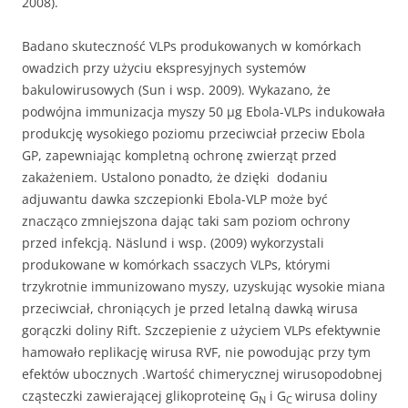
2008).
Badano skuteczność VLPs produkowanych w komórkach
owadzich przy użyciu ekspresyjnych systemów
bakulowirusowych (Sun i wsp. 2009). Wykazano, że
podwójna immunizacja myszy 50 μg Ebola-VLPs indukowała
produkcję wysokiego poziomu przeciwciał przeciw Ebola
GP, zapewniając kompletną ochronę zwierząt przed
zakażeniem. Ustalono ponadto, że dzięki dodaniu
adjuwantu dawka szczepionki Ebola-VLP może być
znacząco zmniejszona dając taki sam poziom ochrony
przed infekcją. Näslund i wsp. (2009) wykorzystali
produkowane w komórkach ssaczych VLPs, którymi
trzykrotnie immunizowano myszy, uzyskując wysokie miana
przeciwciał, chroniących je przed letalną dawką wirusa
gorączki doliny Rift. Szczepienie z użyciem VLPs efektywnie
hamowało replikację wirusa RVF, nie powodując przy tym
efektów ubocznych .Wartość chimerycznej wirusopodobnej
cząsteczki zawierającej glikoproteinę G
i G
wirusa doliny
N
C