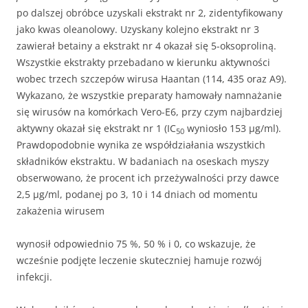
po dalszej obróbce uzyskali ekstrakt nr 2, zidentyfikowany
jako kwas oleanolowy. Uzyskany kolejno ekstrakt nr 3
zawierał betainy a ekstrakt nr 4 okazał się 5-oksoproliną.
Wszystkie ekstrakty przebadano w kierunku aktywności
wobec trzech szczepów wirusa Haantan (114, 435 oraz A9).
Wykazano, że wszystkie preparaty hamowały namnażanie
się wirusów na komórkach Vero-E6, przy czym najbardziej
aktywny okazał się ekstrakt nr 1 (IC
wyniosło 153 μg/ml).
50
Prawdopodobnie wynika ze współdziałania wszystkich
składników ekstraktu. W badaniach na oseskach myszy
obserwowano, że procent ich przeżywalności przy dawce
2,5 μg/ml, podanej po 3, 10 i 14 dniach od momentu
zakażenia wirusem
wynosił odpowiednio 75 %, 50 % i 0, co wskazuje, że
wcześnie podjęte leczenie skuteczniej hamuje rozwój
infekcji.