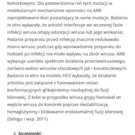
komórkowymi. Dla potwierdzenia roli tych mutacji w
molekularnym mechanizmie oporności na ARB
zaprojektowano klon posiadający te same mutacje. Badania
in vitro
wykazały, że arbidol interferuje we wczesnej fazie
infekcji wirusa (etapy adsorpcji wirusa lub jego wnikania).
Podanie preparatu przed infekcją znacznie redukowało
miano wirusa, podczas gdy wprowadzenie preparatu do
hodowli po infekcji nie miało wpływu na zbiór wirusa. ARB
wykazuje szerokie spektrum działania przeciwwirusowego,
zarówno wobec wirusów otoczkowych jak i bezotoczkowych.
Badania
in vitro
na modelu HCV wykazały, że działanie
arbidolu jest związane z hamowaniem zmian
konformacyjnych glikoproteiny niezbędnej do fuzji
błonowej. Z kolei w przypadku wirusa grypy hamował on
wejście wirusa do komórek poprzez destabilizację
hemaglutyniny i blokowanie endosomalnej fuzji błonowej
(Delogu i wsp. 2011).
Szczepionki: