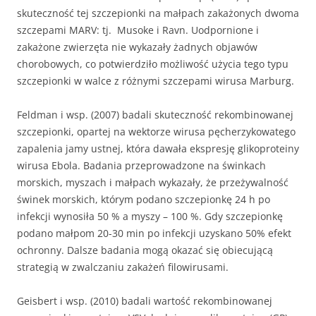
skuteczność tej szczepionki na małpach zakażonych dwoma
szczepami MARV: tj. Musoke i Ravn. Uodpornione i
zakażone zwierzęta nie wykazały żadnych objawów
chorobowych, co potwierdziło możliwość użycia tego typu
szczepionki w walce z różnymi szczepami wirusa Marburg.
Feldman i wsp. (2007) badali skuteczność rekombinowanej
szczepionki, opartej na wektorze wirusa pęcherzykowatego
zapalenia jamy ustnej, która dawała ekspresję glikoproteiny
wirusa Ebola. Badania przeprowadzone na świnkach
morskich, myszach i małpach wykazały, że przeżywalność
świnek morskich, którym podano szczepionkę 24 h po
infekcji wynosiła 50 % a myszy – 100 %. Gdy szczepionkę
podano małpom 20-30 min po infekcji uzyskano 50% efekt
ochronny. Dalsze badania mogą okazać się obiecującą
strategią w zwalczaniu zakażeń filowirusami.
Geisbert i wsp. (2010) badali wartość rekombinowanej