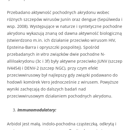
Przebadano aktywność pochodnych akrydonu wobec
różnych szczepów wirusów Junín oraz dengue (Sepúlweda i
wsp. 2008). Występujące w naturze i syntetyczne pochodne
akrydonu wykazują znaną od dawna aktywność biologiczną
(stwierdzono m.in. ich działanie przeciwko wirusom HIV,
Epsteina-Barra i opryszczki pospolitej). Spośród
przebadanych
in vitro
związków dwie pochodne N-
alliloakrydonu (3c i 3f) były aktywne przeciwko JUNV (szczep
IV4454) i DENV-2 (szczep NGC), przy czym efekt
przeciwwirusowy był najlepszy gdy związki podawano do
hodowli komórek Vero jednocześnie z wirusem. Powyższe
wyniki zachęcają do dalszych badań nad
przeciwwirusowym działaniem pochodnych akrydonu.
Immunomodulatory:
Arbidol jest małą, indolo-pochodna cząsteczką, odkrytą i