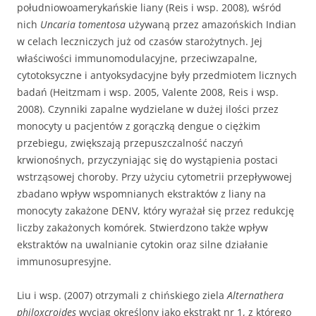
południowoamerykańskie liany (Reis i wsp. 2008), wśród
nich
Uncaria tomentosa
używaną przez amazońskich Indian
w celach leczniczych już od czasów starożytnych. Jej
właściwości immunomodulacyjne, przeciwzapalne,
cytotoksyczne i antyoksydacyjne były przedmiotem licznych
badań (Heitzmam i wsp. 2005, Valente 2008, Reis i wsp.
2008). Czynniki zapalne wydzielane w dużej ilości przez
monocyty u pacjentów z gorączką dengue o ciężkim
przebiegu, zwiększają przepuszczalność naczyń
krwionośnych, przyczyniając się do wystąpienia postaci
wstrząsowej choroby. Przy użyciu cytometrii przepływowej
zbadano wpływ wspomnianych ekstraktów z liany na
monocyty zakażone DENV, który wyrażał się przez redukcję
liczby zakażonych komórek. Stwierdzono także wpływ
ekstraktów na uwalnianie cytokin oraz silne działanie
immunosupresyjne.
Liu i wsp. (2007) otrzymali z chińskiego ziela
Alternathera
philoxcroides
wyciąg określony jako ekstrakt nr 1, z którego