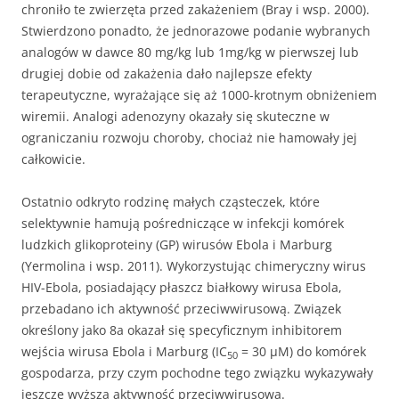
chroniło te zwierzęta przed zakażeniem (Bray i wsp. 2000).
Stwierdzono ponadto, że jednorazowe podanie wybranych
analogów w dawce 80 mg/kg lub 1mg/kg w pierwszej lub
drugiej dobie od zakażenia dało najlepsze efekty
terapeutyczne, wyrażające się aż 1000-krotnym obniżeniem
wiremii. Analogi adenozyny okazały się skuteczne w
ograniczaniu rozwoju choroby, chociaż nie hamowały jej
całkowicie.
Ostatnio odkryto rodzinę małych cząsteczek, które
selektywnie hamują pośredniczące w infekcji komórek
ludzkich glikoproteiny (GP) wirusów Ebola i Marburg
(Yermolina i wsp. 2011). Wykorzystując chimeryczny wirus
HIV-Ebola, posiadający płaszcz białkowy wirusa Ebola,
przebadano ich aktywność przeciwwirusową. Związek
określony jako 8a okazał się specyficznym inhibitorem
wejścia wirusa Ebola i Marburg (IC
= 30 μΜ) do komórek
50
gospodarza, przy czym pochodne tego związku wykazywały
jeszcze wyższą aktywność przeciwwirusową.