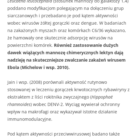
Leucaena leucocephala
(stosunek mannozy do galaktozy 1,4)
poddano modyfikacjom polegającym na dołączeniu grup
siarczanowych i przebadano je pod kątem aktywności
wobec wirusów żółtej gorączki oraz dengue. W badaniach
na zakażonych myszach oraz komórkach C6/36 wykazano,
że hamowały one skutecznie adsorpcję wirusów na
powierzchni komórek.
Również zastosowanie dużych
dawek wiążących mannozę chimerycznych lektyn dają
nadzieję na skuteczniejsze zwalczanie zakażeń wirusem
Ebola (Michelow i wsp. 2010).
Jain i wsp. (2008) porównali aktywność rutynowo
stosowanej w leczeniu gorączek krwotocznych rybawiryny z
ekstraktem z liści rokitnika zwyczajnego (
Hippophaë
rhamnoides
) wobec DENV-2. Wyciąg wywierał ochronny
wpływ na makrofagi oraz wykazywał istotne działanie
immunomodulacyjne.
Pod kątem aktywności przeciwwirusowej badano także