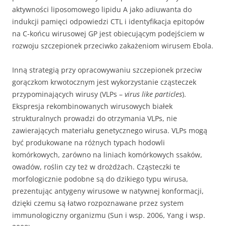
aktywności liposomowego lipidu A jako adiuwanta do
indukcji pamięci odpowiedzi CTL i identyfikacja epitopów
na C-końcu wirusowej GP jest obiecującym podejściem w
rozwoju szczepionek przeciwko zakażeniom wirusem Ebola.
Inną strategią przy opracowywaniu szczepionek przeciw
gorączkom krwotocznym jest wykorzystanie cząsteczek
przypominających wirusy (VLPs –
virus like particles
).
Ekspresja rekombinowanych wirusowych białek
strukturalnych prowadzi do otrzymania VLPs, nie
zawierających materiału genetycznego wirusa. VLPs mogą
być produkowane na różnych typach hodowli
komórkowych, zarówno na liniach komórkowych ssaków,
owadów, roślin czy też w drożdżach. Cząsteczki te
morfologicznie podobne są do dzikiego typu wirusa,
prezentując antygeny wirusowe w natywnej konformacji,
dzięki czemu są łatwo rozpoznawane przez system
immunologiczny organizmu (Sun i wsp. 2006, Yang i wsp.