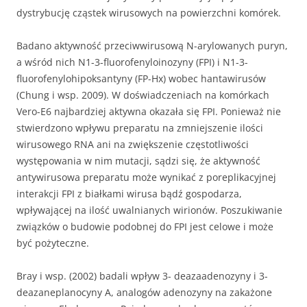
dystrybucję cząstek wirusowych na powierzchni komórek.
Badano aktywność przeciwwirusową N-arylowanych puryn,
a wśród nich N1-3-fluorofenyloinozyny (FPI) i N1-3-
fluorofenylohipoksantyny (FP-Hx) wobec hantawirusów
(Chung i wsp. 2009). W doświadczeniach na komórkach
Vero-E6 najbardziej aktywna okazała się FPI. Ponieważ nie
stwierdzono wpływu preparatu na zmniejszenie ilości
wirusowego RNA ani na zwiększenie częstotliwości
występowania w nim mutacji, sądzi się, że aktywność
antywirusowa preparatu może wynikać z poreplikacyjnej
interakcji FPI z białkami wirusa bądź gospodarza,
wpływającej na ilość uwalnianych wirionów. Poszukiwanie
związków o budowie podobnej do FPI jest celowe i może
być pożyteczne.
Bray i wsp. (2002) badali wpływ 3- deazaadenozyny i 3-
deazaneplanocyny A, analogów adenozyny na zakażone