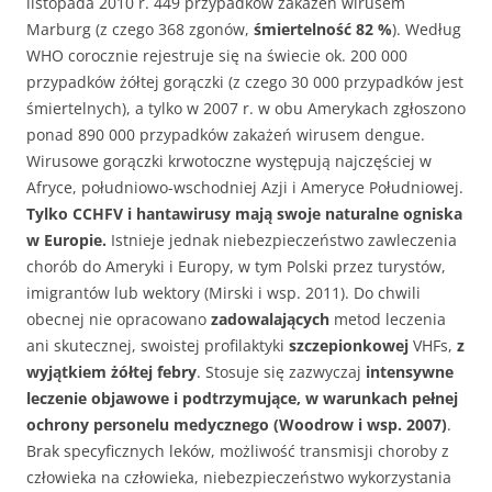
listopada 2010 r. 449 przypadków zakażeń wirusem
Marburg (z czego 368 zgonów,
śmiertelność 82 %
). Według
WHO corocznie rejestruje się na świecie ok. 200 000
przypadków żółtej gorączki (z czego 30 000 przypadków jest
śmiertelnych), a tylko w 2007 r. w obu Amerykach zgłoszono
ponad 890 000 przypadków zakażeń wirusem dengue.
Wirusowe gorączki krwotoczne występują najczęściej w
Afryce, południowo-wschodniej Azji i Ameryce Południowej.
Tylko CCHFV i hantawirusy mają swoje naturalne ogniska
w Europie.
Istnieje jednak niebezpieczeństwo zawleczenia
chorób do Ameryki i Europy, w tym Polski przez turystów,
imigrantów lub wektory (Mirski i wsp. 2011). Do chwili
obecnej nie opracowano
zadowalających
metod leczenia
ani skutecznej, swoistej profilaktyki
szczepionkowej
VHFs,
z
wyjątkiem żółtej febry
. Stosuje się zazwyczaj
intensywne
leczenie objawowe i podtrzymujące, w warunkach pełnej
ochrony personelu medycznego (Woodrow i wsp. 2007)
.
Brak specyficznych leków, możliwość transmisji choroby z
człowieka na człowieka, niebezpieczeństwo wykorzystania