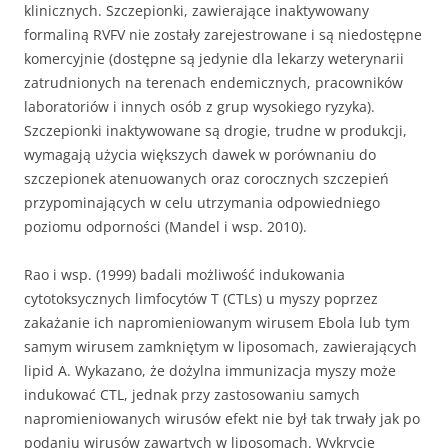
klinicznych. Szczepionki, zawierające inaktywowany
formaliną RVFV nie zostały zarejestrowane i są niedostępne
komercyjnie (dostępne są jedynie dla lekarzy weterynarii
zatrudnionych na terenach endemicznych, pracowników
laboratoriów i innych osób z grup wysokiego ryzyka).
Szczepionki inaktywowane są drogie, trudne w produkcji,
wymagają użycia większych dawek w porównaniu do
szczepionek atenuowanych oraz corocznych szczepień
przypominających w celu utrzymania odpowiedniego
poziomu odporności (Mandel i wsp. 2010).
Rao i wsp. (1999) badali możliwość indukowania
cytotoksycznych limfocytów T (CTLs) u myszy poprzez
zakażanie ich napromieniowanym wirusem Ebola lub tym
samym wirusem zamkniętym w liposomach, zawierających
lipid A. Wykazano, że dożylna immunizacja myszy może
indukować CTL, jednak przy zastosowaniu samych
napromieniowanych wirusów efekt nie był tak trwały jak po
podaniu wirusów zawartych w liposomach. Wykrycie