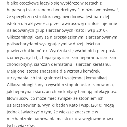
białko otoczkowe łączyło się wybiórczo w testach z
heparyną i siarczanem chondroityny E, można wnioskować,
że specyficzna struktura węglowodorowa jest bardziej
istotna dla aktywności przeciwwirusowej niż ilość ujemnie
naładowanych grup siarczanowych (Kato i wsp 2010).
Glikozaminoglikany są nierozgałęzionymi siarczanowanymi
polisacharydami występującymi w dużej ilości na
powierzchni komórek. Wyróżnia się wśród nich pięć postaci
izomerycznych tj.: heparynę, siarczan heparanu, siarczan
chondroityny, siarczan dermatanu i siarczan keratanu.
Mają one istotne znaczenie dla wzrostu komórek,
utrzymania ich integralności i wzajemnej komunikacji.
Glikozaminoglikany o wysokim stopniu usiarczanowania,
jak heparyna i siarczan chondroityny hamują infekcyjność
filowirusów, co może mieć związek ze stopniem ich
usiarczanowienia. Wyniki badań Kato i wsp. (2010) mogą
jednak świadczyć o tym, że większe znaczenie w
mechanizmie hamowania ma struktura węglowodorowa
tych związków.